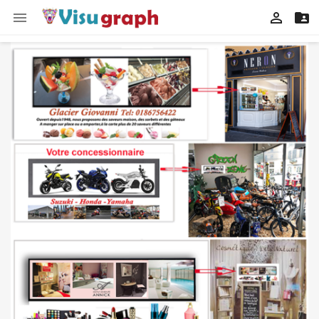


